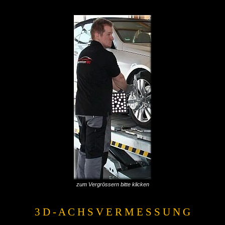
Neufahrzeuge Schwäbisch Gmünd
zum Vergrössern bitte klicken
3 D - A C H S V E R M E S S U N G