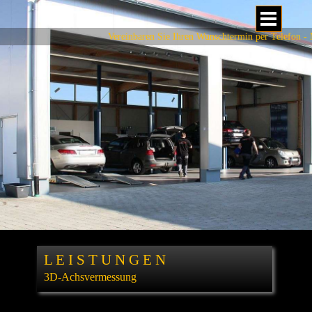
slider1
Vereinbaren Sie Ihren Wunschtermin per Telefon - Ma
L E I S T U N G E N
3D-Achsvermessung
Autoreparatur Schwäbisch Gmünd
·
Fahrzeuge Schwäbisch Gmünd
·